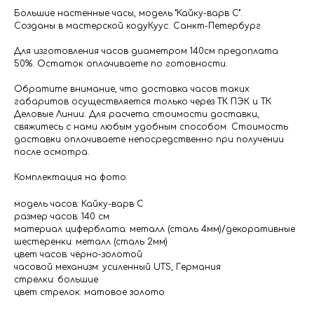
Большие настенные часы, модель "Кайку-варв С".
Созданы в мастерской кодуКуус. Санкт-Петербург.
Для изготовления часов диаметром 140см предоплата
50%. Остаток оплачиваете по готовности.
Обратите внимание, что доставка часов таких
габаритов осуществляется только через ТК ПЭК и ТК
Деловые Линии. Для расчета стоимости доставки,
свяжитесь с нами любым удобным способом. Стоимость
доставки оплачиваете непосредственно при получении
после осмотра.
Комплектация на фото:
модель часов: Кайку-варв С
размер часов: 140 см
материал циферблата: металл (сталь 4мм)/декоративные
шестеренки: металл (сталь 2мм)
цвет часов: черно-золотой
часовой механизм: усиленный UTS, Германия
стрелки: большие
цвет стрелок: матовое золото