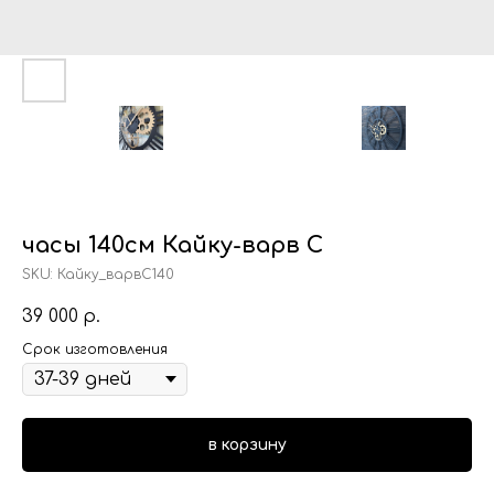
часы 140см Кайку-варв С
SKU:
Кайку_варвС140
39 000
р.
Срок изготовления
в корзину