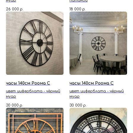
муар
патиной
26 000
р.
18 000
р.
часы 140см Роома С
часы 140см Роома С
цвет циферблата - чёрный
цвет циферблата - чёрный
муар
муар
30 000
р.
30 000
р.