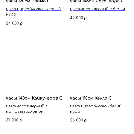
часы 120см Роома С
часы 145см Сега-варв С
цвет циферблата - чёрный
цвет часов: черный с белым
муар
42 000
р.
24 000
р.
часы 140см Кайку-варв С
часы 110см Келла С
цвет часов: черный с
цвет циферблата -белый
матовым золотом
муар
39 000
р.
26 000
р.