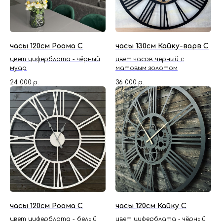
часы 120см Роома С
часы 130см Кайку-варв С
цвет циферблата - чёрный
цвет часов: черный с
муар
матовым золотом
24 000
р.
36 000
р.
часы 120см Роома С
часы 120см Кайку С
цвет циферблата - белый
цвет циферблата - чёрный