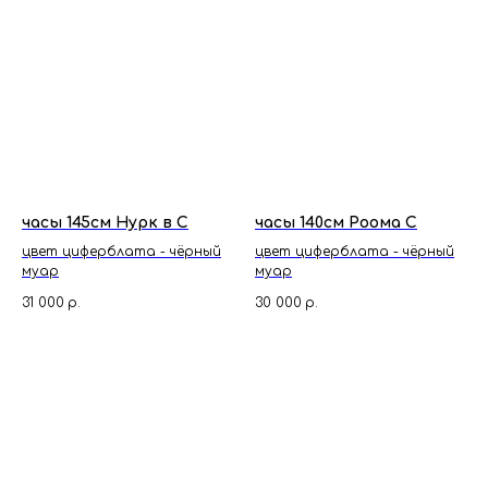
часы 145см Нурк в С
часы 140см Роома С
цвет циферблата - чёрный
цвет циферблата - чёрный
муар
муар
31 000
р.
30 000
р.