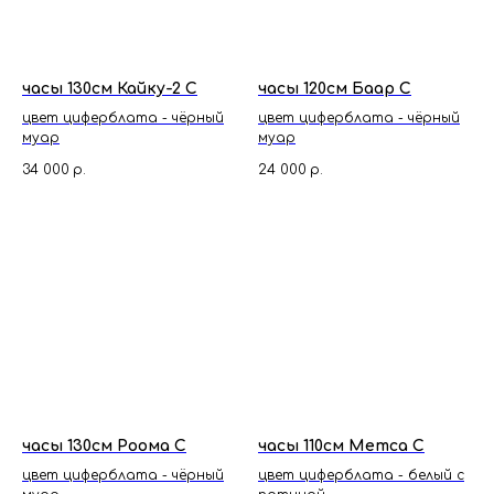
часы 130см Кайку-2 С
часы 120см Баар С
цвет циферблата - чёрный
цвет циферблата - чёрный
муар
муар
34 000
р.
24 000
р.
часы 130см Роома С
часы 110см Метса С
цвет циферблата - чёрный
цвет циферблата - белый с