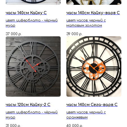
часы 140см Кайку С
часы 140см Кайку-варв С
цвет циферблата - чёрный
цвет часов: черный с
муар
матовым золотом
37 000
р.
39 000
р.
часы 120см Кайку-2 С
часы 140см Сега-варв С
цвет циферблата - чёрный
цвет часов: черный с
муар
оранжевым
31 000
р.
40 000
р.