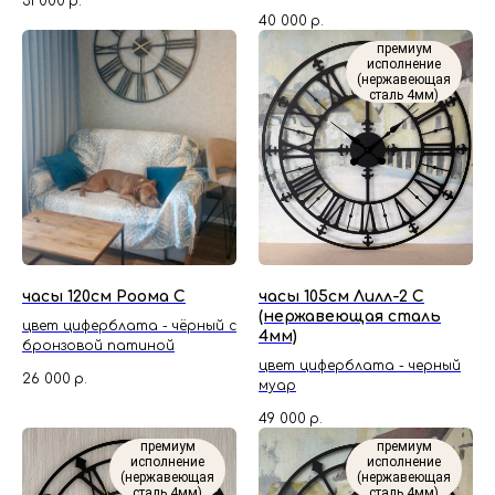
31 000
р.
40 000
р.
премиум
исполнение
(нержавеющая
сталь 4мм)
часы 120см Роома С
часы 105см Лилл-2 С
(нержавеющая сталь
цвет циферблата - чёрный с
4мм)
бронзовой патиной
цвет циферблата - черный
26 000
р.
муар
49 000
р.
премиум
премиум
исполнение
исполнение
(нержавеющая
(нержавеющая
сталь 4мм)
сталь 4мм)