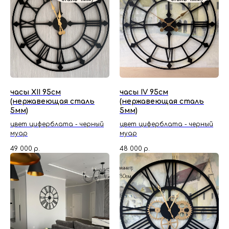
часы XII 95см
часы IV 95см
(нержавеющая сталь
(нержавеющая сталь
5мм)
5мм)
цвет циферблата - черный
цвет циферблата - черный
муар
муар
49 000
р.
48 000
р.