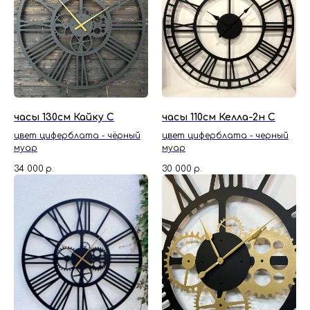
часы 130см Кайку С
часы 110см Келла-2н С
цвет циферблата - чёрный
цвет циферблата - черный
муар
муар
34 000
р.
30 000
р.