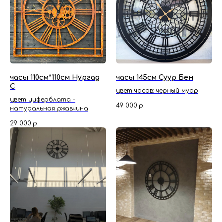
часы 110см*110см Нургад
часы 145см Суур Бен
С
цвет часов: черный муар
цвет циферблата -
49 000
р.
натуральная ржавчина
29 000
р.