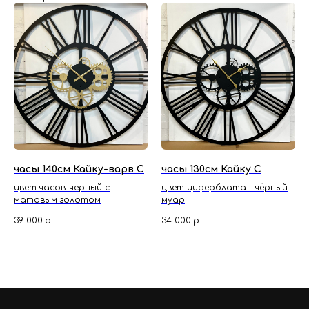
часы 140см Кайку-варв С
часы 130см Кайку С
цвет часов: черный с
цвет циферблата - чёрный
матовым золотом
муар
39 000
р.
34 000
р.