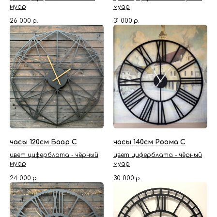
муар
муар
26 000
р.
31 000
р.
часы 120см Баар С
часы 140см Роома С
цвет циферблата - чёрный
цвет циферблата - чёрный
муар
муар
24 000
р.
30 000
р.