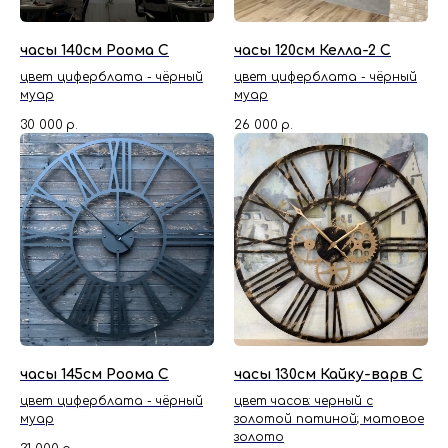
часы 140см Роома С
часы 120см Келла-2 С
цвет циферблата - чёрный
цвет циферблата - чёрный
муар
муар
30 000
р.
26 000
р.
часы 145см Роома С
часы 130см Кайку-варв С
цвет циферблата - чёрный
цвет часов: черный с
муар
золотой патиной; матовое
золото