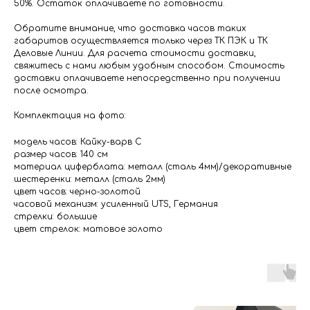
50%. Остаток оплачиваете по готовности.
Обратите внимание, что доставка часов таких
габаритов осуществляется только через ТК ПЭК и ТК
Деловые Линии. Для расчета стоимости доставки,
свяжитесь с нами любым удобным способом. Стоимость
доставки оплачиваете непосредственно при получении
после осмотра.
Комплектация на фото:
модель часов: Кайку-варв С
размер часов: 140 см
материал циферблата: металл (сталь 4мм)/декоративные
шестеренки: металл (сталь 2мм)
цвет часов: черно-золотой
часовой механизм: усиленный UTS, Германия
стрелки: большие
цвет стрелок: матовое золото