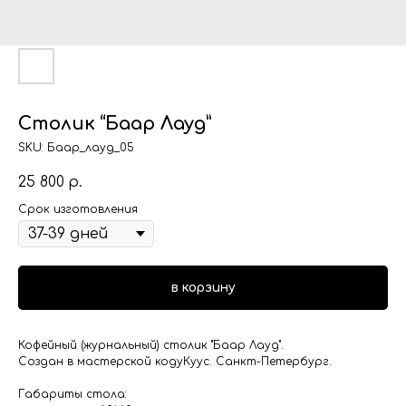
Столик “Баар Лауд”
SKU:
Баар_лауд_05
25 800
р.
Срок изготовления
в корзину
Кофейный (журнальный) столик "Баар Лауд".
Создан в мастерской кодуКуус. Санкт-Петербург.
Габариты стола: