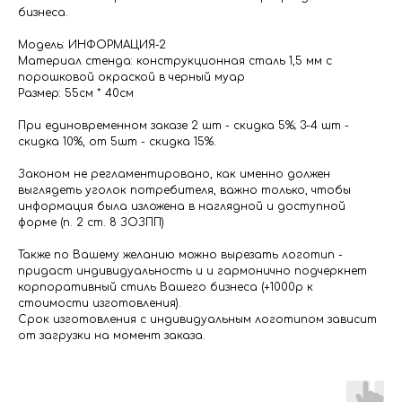
бизнеса.
Модель: ИНФОРМАЦИЯ-2
Материал стенда: конструкционная сталь 1,5 мм с
порошковой окраской в черный муар
Размер: 55см * 40см
При единовременном заказе 2 шт - скидка 5%; 3-4 шт -
скидка 10%, от 5шт - скидка 15%.
Законом не регламентировано, как именно должен
выглядеть уголок потребителя, важно только, чтобы
информация была изложена в наглядной и доступной
форме (п. 2 ст. 8 ЗОЗПП)
Также по Вашему желанию можно вырезать логотип -
придаст индивидуальность и и гармонично подчеркнет
корпоративный стиль Вашего бизнеса (+1000р к
стоимости изготовления).
Срок изготовления с индивидуальным логотипом зависит
от загрузки на момент заказа.