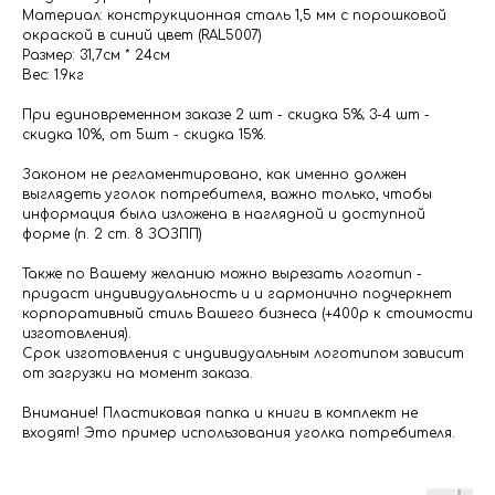
Материал: конструкционная сталь 1,5 мм с порошковой
окраской в синий цвет (RAL5007)
Размер: 31,7см * 24см
Вес: 1.9кг
При единовременном заказе 2 шт - скидка 5%; 3-4 шт -
скидка 10%, от 5шт - скидка 15%.
Законом не регламентировано, как именно должен
выглядеть уголок потребителя, важно только, чтобы
информация была изложена в наглядной и доступной
форме (п. 2 ст. 8 ЗОЗПП)
Также по Вашему желанию можно вырезать логотип -
придаст индивидуальность и и гармонично подчеркнет
корпоративный стиль Вашего бизнеса (+400р к стоимости
изготовления).
Срок изготовления с индивидуальным логотипом зависит
от загрузки на момент заказа.
Внимание! Пластиковая папка и книги в комплект не
входят! Это пример использования уголка потребителя.