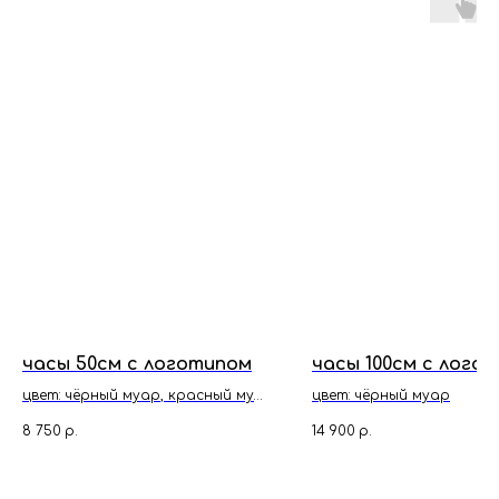
часы 50см с логотипом
часы 100см с лого
цвет: чёрный муар, красный мур,
цвет: чёрный муар
белый муар
8 750
р.
14 900
р.