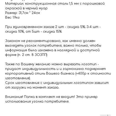
Материал: конструкционная сталь 1,5 мм с порошковой
окраской в черный муар
Размер: 31,7см * 24см
Вес: 1.9кг
При единовременном заказе 2 шт - скидка 5%; 3-4 шт -
скидка 10%, от 5шт - скидка 15%.
Законом не регламентировано, как именно должен
выглядеть уголок потребителя, важно только, чтобы
информация была изложена в наглядной и доступной
форме (п. 2 ст. 8 ЗОЗПП)
Также по Вашему желанию можно вырезать логотип -
придаст индивидуальность и и гармонично подчеркнет
корпоративный стиль Вашего бизнеса (+400р к стоимости
изготовления).
Срок изготовления с индивидуальным логотипом зависит
от загрузки на момент заказа.
Внимание! Папка в комплект не входит! Это пример
использования уголка потребителя.