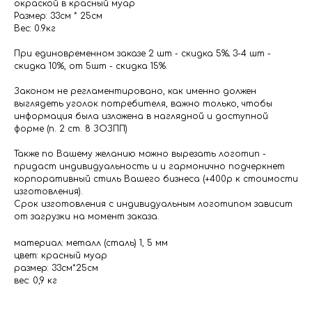
окраской в красный муар
Размер: 33см * 25см
Вес: 0.9кг
При единовременном заказе 2 шт - скидка 5%; 3-4 шт -
скидка 10%, от 5шт - скидка 15%.
Законом не регламентировано, как именно должен
выглядеть уголок потребителя, важно только, чтобы
информация была изложена в наглядной и доступной
форме (п. 2 ст. 8 ЗОЗПП)
Также по Вашему желанию можно вырезать логотип -
придаст индивидуальность и и гармонично подчеркнет
корпоративный стиль Вашего бизнеса (+400р к стоимости
изготовления).
Срок изготовления с индивидуальным логотипом зависит
от загрузки на момент заказа.
материал: металл (сталь) 1, 5 мм
цвет: красный муар
размер: 33см*25см
вес: 0,9 кг