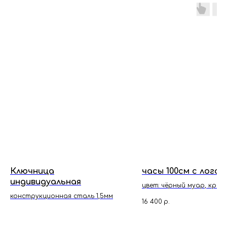
Ключница
часы 100см с лого
индивидуальная
цвет: чёрный муар, крас
конструкционная сталь 1,5мм
16 400
р.