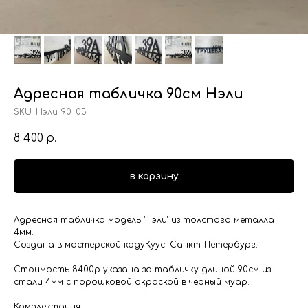
Адресная табличка 90см Нэли
SKU:
Нэли_90_05
8 400
р.
в корзину
Адресная табличка модель "Нэли" из толстого металла
4мм.
Создана в мастерской кодуКуус. Санкт-Петербург.
Стоимость 8400р указана за табличку длиной 90см из
стали 4мм с порошковой окраской в черный муар.
Комплектация: