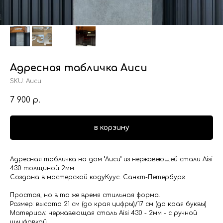
Адресная табличка Аиси
SKU:
Аиси
7 900
р.
в корзину
Адресная табличка на дом "Аиси" из нержавеющей стали Aisi
430 толщиной 2мм.
Создана в мастерской кодуКуус. Санкт-Петербург.
Простая, но в то же время стильная форма.
Размер: высота 21 см (до края цифры)/17 см (до края буквы)
Материал: нержавеющая сталь Aisi 430 - 2мм - с ручной
шлифовкой