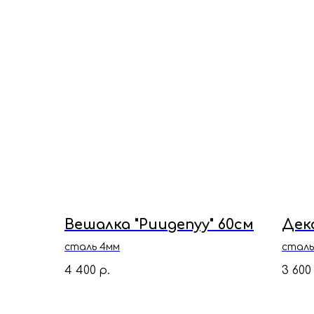
Вешалка "Риидепуу" 60см
Деко
сталь 4мм
сталь
4 400
3 600
р.