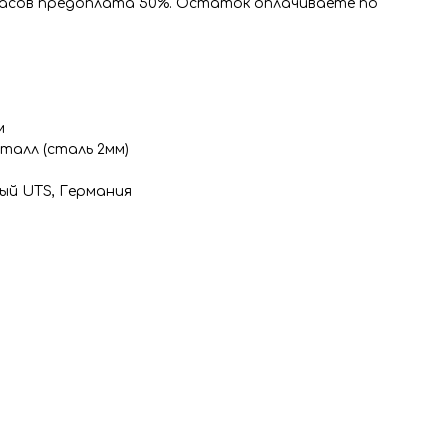
часов предоплата 50%. Остаток оплачиваете по
м
талл (сталь 2мм)
ный UTS, Германия