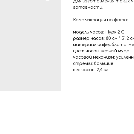
Для изготовления таких 
готовности.
Комплектация на фото:
модель часов: Нурк-2 С
размер часов: 80 см * 51,2 с
материал циферблата: ме
цвет часов: черный муар
часовой механизм: усилен
стрелки: большие
вес часов: 2,4 кг