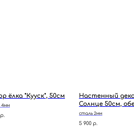
р ёлка "Кууск", 50см
Настенный дек
Солнце 50см, об
 4мм
дома и семьи
сталь 2мм
р.
5 900
р.