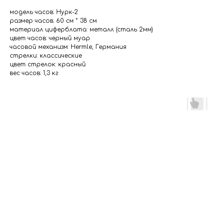
модель часов: Нурк-2
размер часов: 60 см * 38 см
материал циферблата: металл (сталь 2мм)
цвет часов: черный муар
часовой механизм: Hermle, Германия
стрелки: классические
цвет стрелок: красный
вес часов: 1,3 кг