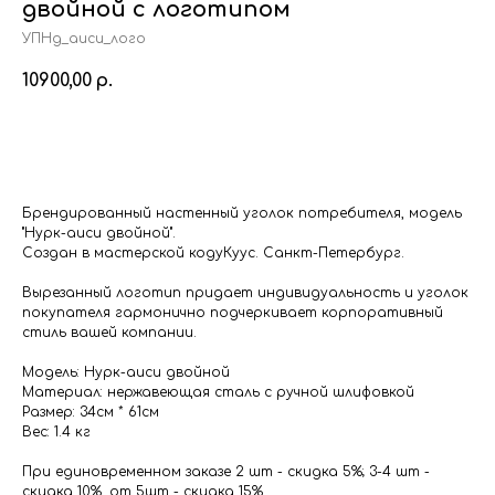
двойной с логотипом
УПНд_аиси_лого
10900,00
р.
в корзину
Брендированный настенный уголок потребителя, модель
"Нурк-аиси двойной".
Создан в мастерской кодуКуус. Санкт-Петербург.
Вырезанный логотип придает индивидуальность и уголок
покупателя гармонично подчеркивает корпоративный
стиль вашей компании.
Модель: Нурк-аиси двойной
Материал: нержавеющая сталь с ручной шлифовкой
Размер: 34см * 61см
Вес: 1.4 кг
При единовременном заказе 2 шт - скидка 5%; 3-4 шт -
скидка 10%, от 5шт - скидка 15%.