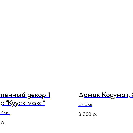
тенный декор 1
Домик Кодумая, 
р “Кууск макс”
сталь
 4мм
3 300
р.
р.