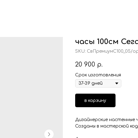
часы 100см Сег
SKU:
СвПремиумС100_05/о
20 900
р.
Срок изготовления
в корзину
Дизайнерские настенные ч
Созданы в мастерской код