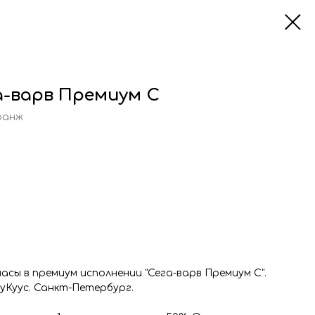
а-варв Премиум С
ранж
асы в премиум исполнении "Сега-варв Премиум С".
уКуус. Санкт-Петербург.