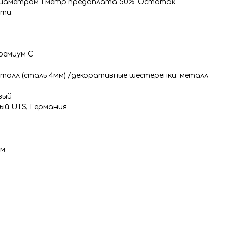
диаметром 1 метр предоплата 50%. Остаток
ти.
Премиум С
талл (сталь 4мм) /декоративные шестеренки: металл
вый
ный UTS, Германия
ум