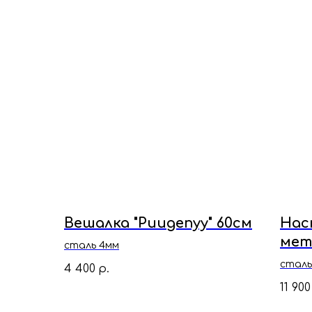
Вешалка "Риидепуу" 60см
Нас
мет
сталь 4мм
сталь
4 400
р.
11 900