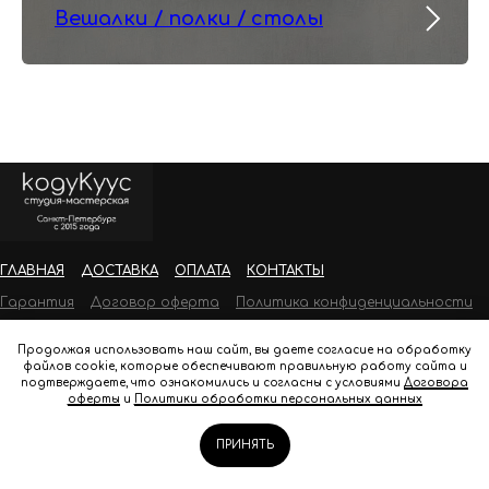
Вешалки / полки / столы
ГЛАВНАЯ
ДОСТАВКА
ОПЛАТА
КОНТАКТЫ
Гарантия
Договор оферта
Политика конфиденциальности
© 2026 koduKuus.ru
Продолжая использовать наш сайт, вы даете согласие на обработку
файлов cookie, которые обеспечивают правильную работу сайта и
подтверждаете, что ознакомились и согласны с условиями
Договора
оферты
и
Политики обработки персональных данных
ПРИНЯТЬ