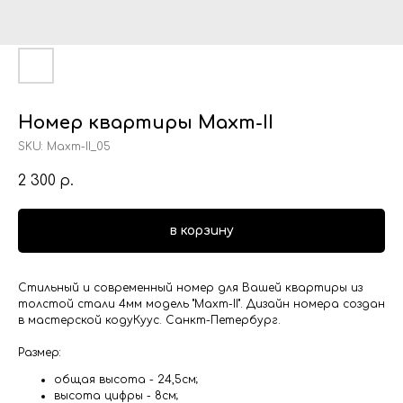
Номер квартиры Махт-II
SKU:
Махт-II_05
2 300
р.
в корзину
Стильный и современный номер для Вашей квартиры из
толстой стали 4мм модель "Махт-II". Дизайн номера создан
в мастерской кодуКуус. Санкт-Петербург.
Размер:
общая высота - 24,5см;
высота цифры - 8см;