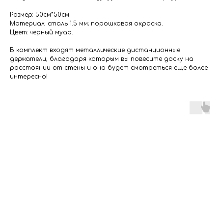
Размер: 50см*50см.
Материал: сталь 1.5 мм; порошковая окраска.
Цвет: черный муар.
В комплект входят металлические дистанционные
держатели, благодаря которым вы повесите доску на
расстоянии от стены и она будет смотреться еще более
интересно!