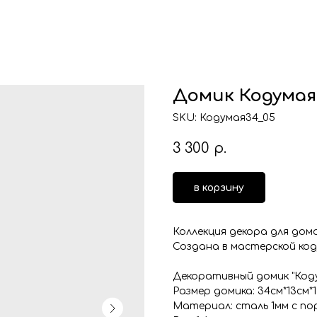
Домик Кодумая
SKU:
Кодумая34_05
3 300
р.
в корзину
Коллекция декора для дома
Создана в мастерской код
Декоративный домик "Коду
Размер домика: 34см*13см*1
Материал: сталь 1мм с по