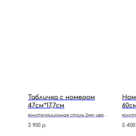
Табличка с номером
Ном
47см*17,7см
60см
конструкционная сталь 2мм; цвет
конст
- чёрный муар
- бел
3 900
5 400
р.