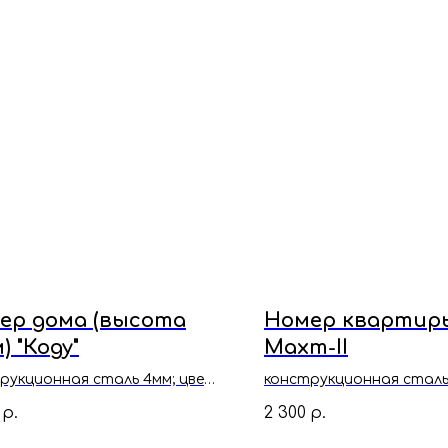
ер дома (высота
Номер квартир
) "Коду"
Махт-II
рукционная сталь 4мм; цвет
конструкционная сталь
ый муар
- чёрный муар
2 300
р.
р.