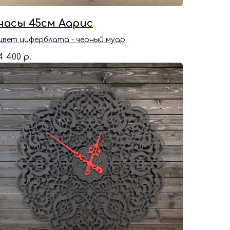
часы 45см Аарис
цвет циферблата - чёрный муар
4 400
р.