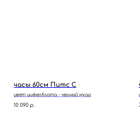
часы 60см Питс С
цвет циферблата - чёрный муар
10 090
р.