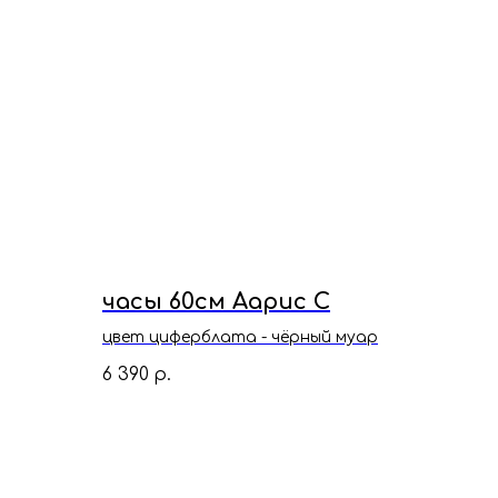
часы 60см Аарис С
цвет циферблата - чёрный муар
6 390
р.