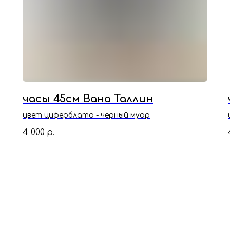
часы 45см Вана Таллин
цвет циферблата - чёрный муар
4 000
р.