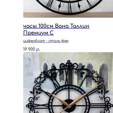
часы 100см Вана Таллин
Премиум С
циферблат - сталь 4мм
19 900
р.