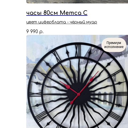
часы 80см Метса С
цвет циферблата - чёрный муар
9 990
р.
Премиум
исполнение