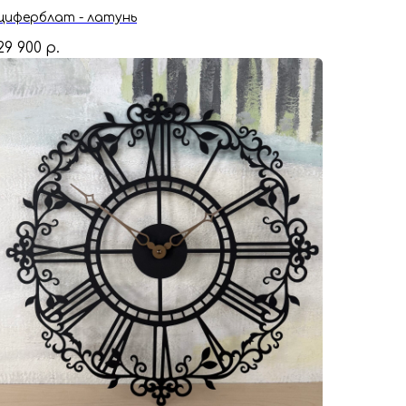
циферблат - латунь
29 900
р.