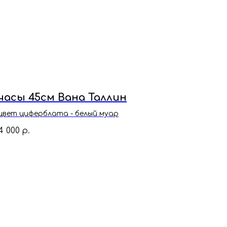
часы 45см Вана Таллин
цвет циферблата - белый муар
4 000
р.