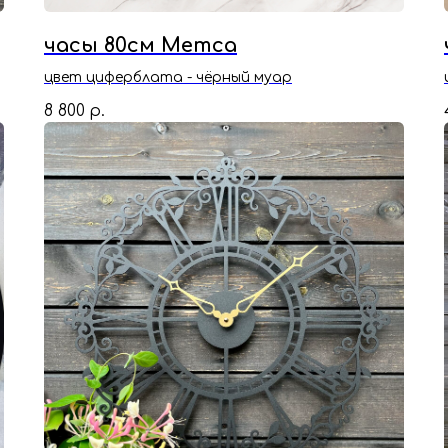
часы 80см Метса
цвет циферблата - чёрный муар
8 800
р.