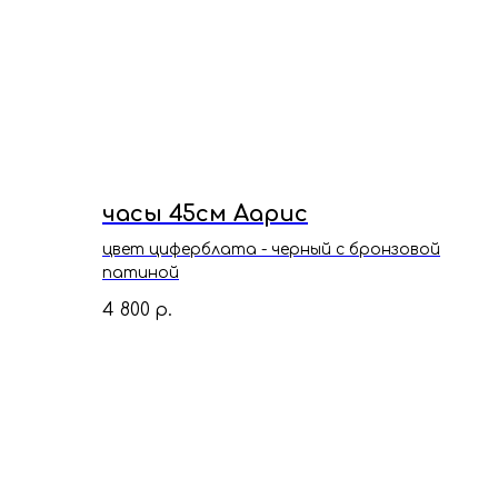
часы 45см Аарис
цвет циферблата - черный с бронзовой
патиной
4 800
р.