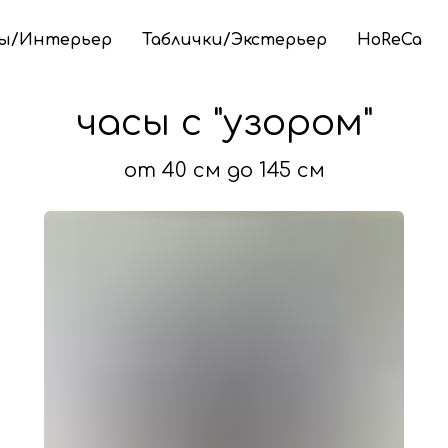
ы/Интерьер
Таблички/Экстерьер
HoReCa
часы с "узором"
от 40 см до 145 см