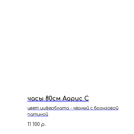
часы 80см Аарис С
цвет циферблата - чёрный с бронзовой
патиной
11 100
р.