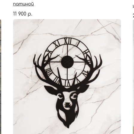
патиной
11 900
р.