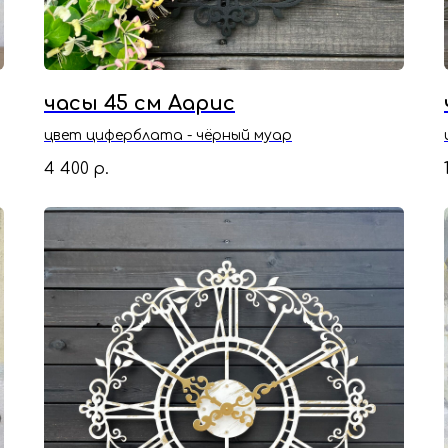
часы 45 см Аарис
цвет циферблата - чёрный муар
4 400
р.