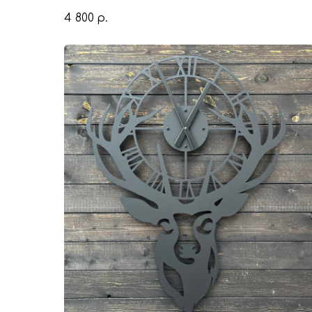
4 800
р.