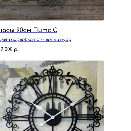
часы 90см Питс С
цвет циферблата - чёрный муар
19 000
р.