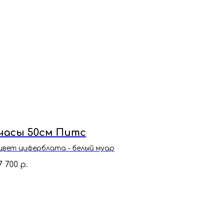
часы 50см Питс
цвет циферблата - белый муар
7 700
р.