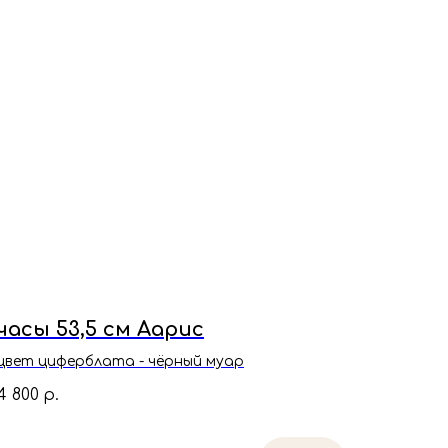
часы 53,5 см Аарис
цвет циферблата - чёрный муар
4 800
р.