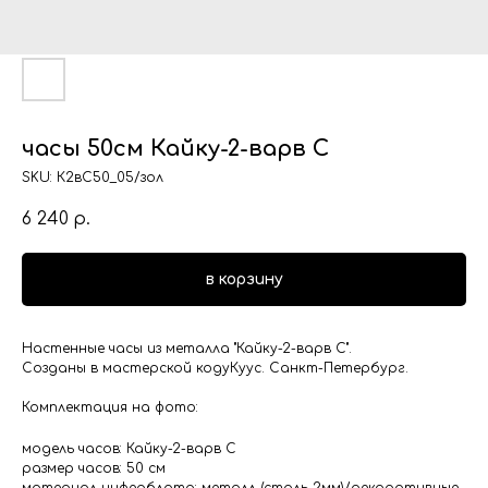
часы 50см Кайку-2-варв С
SKU:
К2вС50_05/зол
6 240
р.
в корзину
Настенные часы из металла "Кайку-2-варв С".
Созданы в мастерской кодуКуус. Санкт-Петербург.
Комплектация на фото:
модель часов: Кайку-2-варв С
размер часов: 50 см