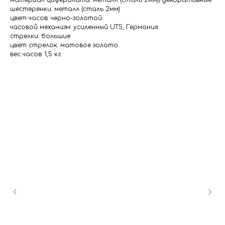
материал циферблата: металл (сталь 2мм)/декоративные
шестеренки: металл (сталь 2мм)
цвет часов: черно-золотой
часовой механизм: усиленный UTS, Германия
стрелки: большие
цвет стрелок: матовое золото
вес часов: 1,5 кг