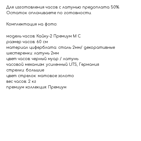
Для изготовления часов с латунью предоплата 50%.
Остаток оплачиваете по готовности.
Комплектация на фото:
модель часов: Кайку-2 Премиум М С
размер часов: 60 см
материал циферблата: сталь 2мм/ декоративные
шестеренки: латунь 2мм
цвет часов: черный муар / латунь
часовой механизм: усиленный UTS, Германия
стрелки: большие
цвет стрелок: матовое золото
вес часов: 2 кг
премиум коллекция: Премиум