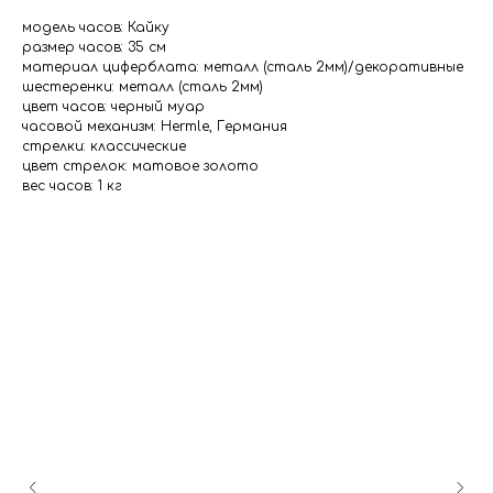
модель часов: Кайку
размер часов: 35 см
материал циферблата: металл (сталь 2мм)/декоративные
шестеренки: металл (сталь 2мм)
цвет часов: черный муар
часовой механизм: Hermle, Германия
стрелки: классические
цвет стрелок: матовое золото
вес часов: 1 кг