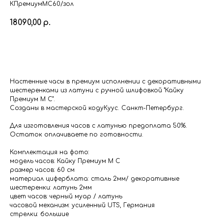
КПремиумМС60/зол
18090,00
р.
в корзину
Настенные часы в премиум исполнении с декоративными
шестеренками из латуни с ручной шлифовкой "Кайку
Премиум М С".
Созданы в мастерской кодуКуус. Санкт-Петербург.
Для изготовления часов с латунью предоплата 50%.
Остаток оплачиваете по готовности.
Комплектация на фото:
модель часов: Кайку Премиум М С
размер часов: 60 см
материал циферблата: сталь 2мм/ декоративные
шестеренки: латунь 2мм
цвет часов: черный муар / латунь
часовой механизм: усиленный UTS, Германия
стрелки: большие