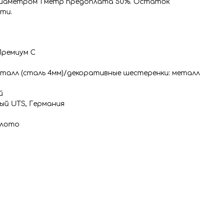
диаметром 1 метр предоплата 50%. Остаток
ти.
Премиум С
талл (сталь 4мм)/декоративные шестеренки: металл
й
ный UTS, Германия
олото