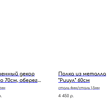
енный декор
Полка из металла
о 70см, оберег
"Рииул" 60см
 и семьи
2мм
сталь 4мм/сталь 1,5мм
4 450
.
р.