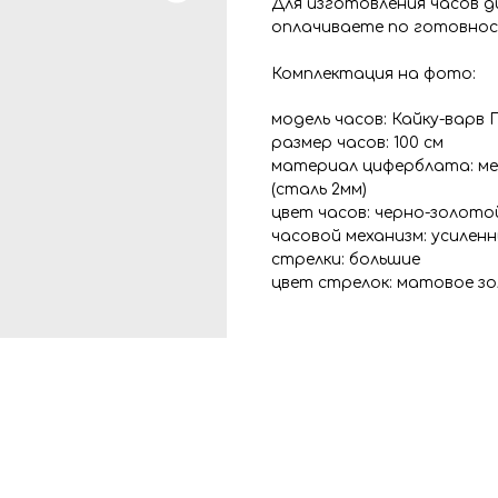
Для изготовления часов 
оплачиваете по готовнос
Комплектация на фото:
модель часов: Кайку-варв 
размер часов: 100 см
материал циферблата: ме
(сталь 2мм)
цвет часов: черно-золото
часовой механизм: усилен
стрелки: большие
цвет стрелок: матовое з