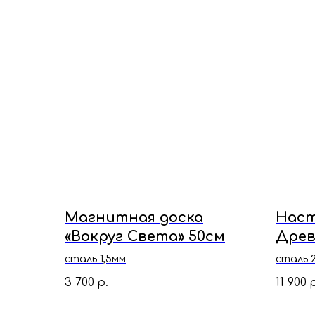
Магнитная доска
Наст
«Вокруг Света» 50см
Древ
дома
сталь 1,5мм
сталь 
3 700
11 900
р.
р