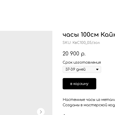
часы 100см Кай
SKU:
КвС100_05/зол
20 900
р.
Срок изготовления
в корзину
Настенные часы из металл
Созданы в мастерской код