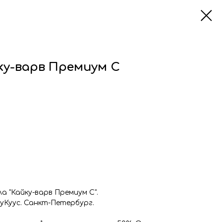
ку-варв Премиум С
а "Кайку-варв Премиум С".
уКуус. Санкт-Петербург.