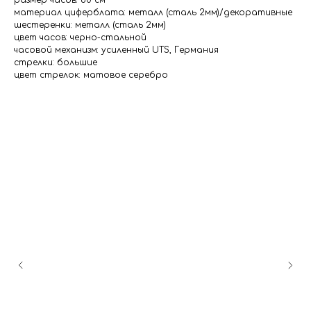
размер часов: 60 см
материал циферблата: металл (сталь 2мм)/декоративные
шестеренки: металл (сталь 2мм)
цвет часов: черно-стальной
часовой механизм: усиленный UTS, Германия
стрелки: большие
цвет стрелок: матовое серебро