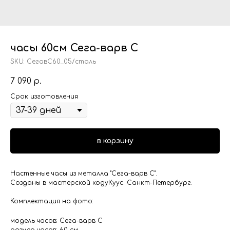
часы 60см Сега-варв С
SKU:
СегавС60_05/сталь
7 090
р.
Срок изготовления
в корзину
Настенные часы из металла "Сега-варв С".
Созданы в мастерской кодуКуус. Санкт-Петербург.
Комплектация на фото:
модель часов: Сега-варв С