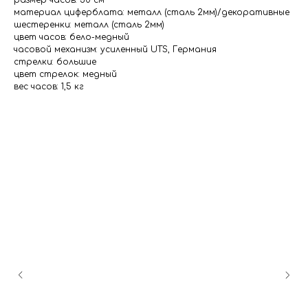
размер часов: 50 см
материал циферблата: металл (сталь 2мм)/декоративные
шестеренки: металл (сталь 2мм)
цвет часов: бело-медный
часовой механизм: усиленный UTS, Германия
стрелки: большие
цвет стрелок: медный
вес часов: 1,5 кг