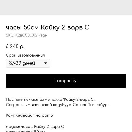
часы 50см Кайку-2-варв С
SKU:
К2вС50_03/медн
6 240
р.
Срок изготовления
в корзину
Настенные часы из металла "Кайку-2-варв С".
Созданы в мастерской кодуКуус. Санкт-Петербург.
Комплектация на фото:
модель часов: Кайку-2-варв С