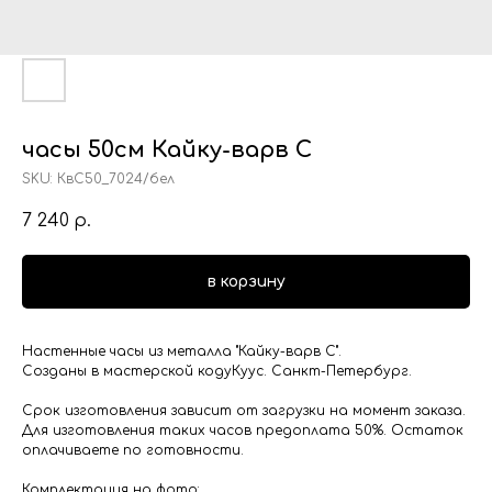
часы 50см Кайку-варв С
SKU:
КвС50_7024/бел
7 240
р.
в корзину
Настенные часы из металла "Кайку-варв С".
Созданы в мастерской кодуКуус. Санкт-Петербург.
Срок изготовления зависит от загрузки на момент заказа.
Для изготовления таких часов предоплата 50%. Остаток
оплачиваете по готовности.
Комплектация на фото: