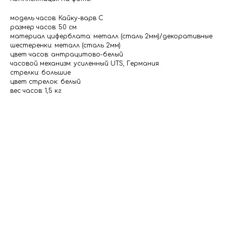
модель часов: Кайку-варв С
размер часов: 50 см
материал циферблата: металл (сталь 2мм)/декоративные
шестеренки: металл (сталь 2мм)
цвет часов: антрацитово-белый
часовой механизм: усиленный UTS, Германия
стрелки: большие
цвет стрелок: белый
вес часов: 1,5 кг