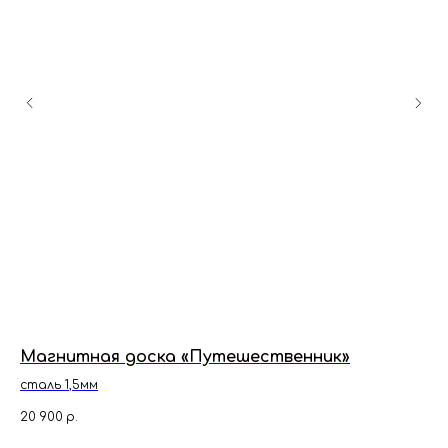
Магнитная доска «Путешественник»
М
сталь 1,5мм
ст
20 900
р.
4 