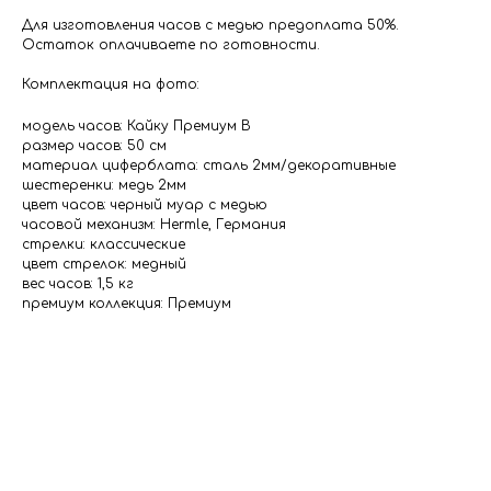
Для изготовления часов с медью предоплата 50%.
Остаток оплачиваете по готовности.
Комплектация на фото:
модель часов: Кайку Премиум В
размер часов: 50 см
материал циферблата: сталь 2мм/декоративные
шестеренки: медь 2мм
цвет часов: черный муар с медью
часовой механизм: Hermle, Германия
стрелки: классические
цвет стрелок: медный
вес часов: 1,5 кг
премиум коллекция: Премиум