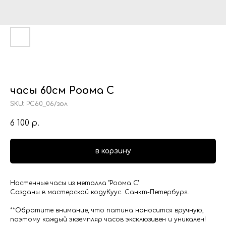
часы 60см Роома С
SKU:
РС60_06/зол
6 100
р.
в корзину
Настенные часы из металла "Роома С".
Созданы в мастерской кодуКуус. Санкт-Петербург.
**Обратите внимание, что патина наносится вручную,
поэтому каждый экземпляр часов эксклюзивен и уникален!