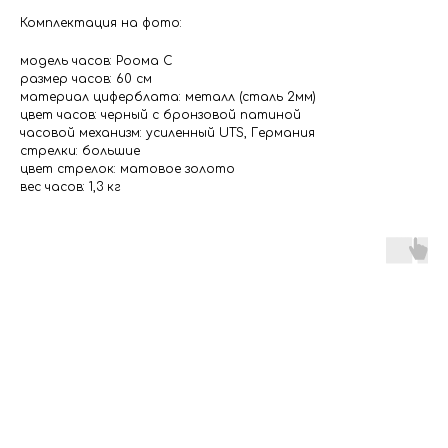
Комплектация на фото:
модель часов: Роома С
размер часов: 60 см
материал циферблата: металл (сталь 2мм)
цвет часов: черный с бронзовой патиной
часовой механизм: усиленный UTS, Германия
стрелки: большие
цвет стрелок: матовое золото
вес часов: 1,3 кг