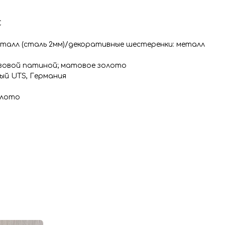
С
талл (сталь 2мм)/декоративные шестеренки: металл
нзовой патиной; матовое золото
ный UTS, Германия
олото