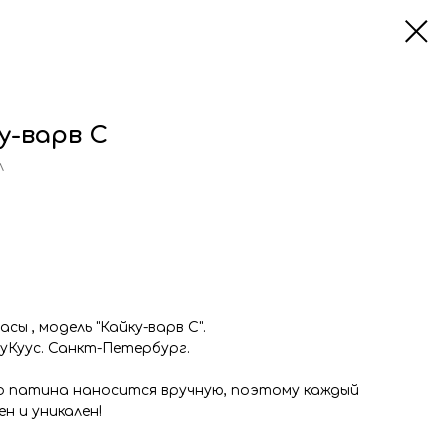
у-варв С
л
ы , модель "Кайку-варв С".
уКуус. Санкт-Петербург.
о патина наносится вручную, поэтому каждый
н и уникален!