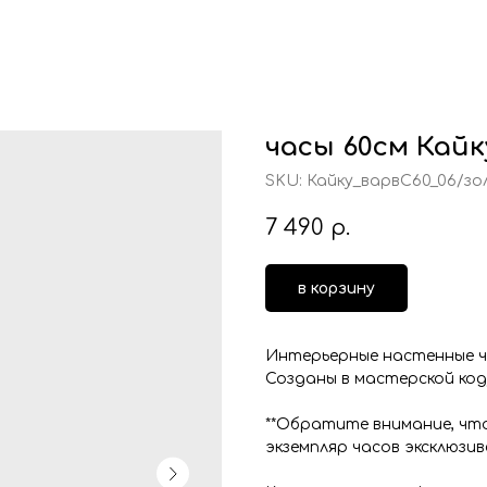
часы 60см Кайк
SKU:
Кайку_варвС60_06/зо
7 490
р.
в корзину
Интерьерные настенные час
Созданы в мастерской код
**Обратите внимание, чт
экземпляр часов эксклюзиве