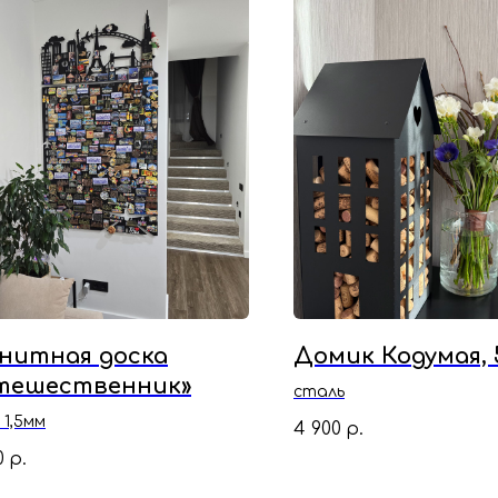
нитная доска
Домик Кодумая, 
тешественник»
сталь
 1,5мм
4 900
р.
0
р.