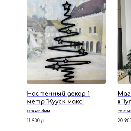
Настенный декор 1
Маг
метр “Кууск макс”
«Пу
сталь 4мм
сталь
11 900
20 90
р.