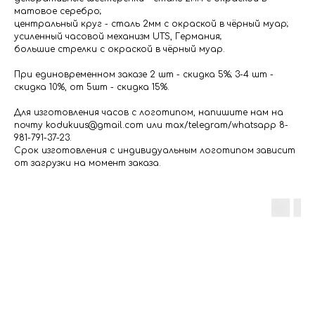
матовое серебро;
центральный круг - сталь 2мм с окраской в чёрный муар;
усиленный часовой механизм UTS, Германия;
большие стрелки с окраской в чёрный муар.
При единовременном заказе 2 шт - скидка 5%; 3-4 шт -
скидка 10%, от 5шт - скидка 15%.
Для изготовления часов с логотипом, напишите нам на
почту kodukuus@gmail.com или max/telegram/whatsapp 8-
981-791-37-23.
Срок изготовления с индивидуальным логотипом зависит
от загрузки на момент заказа.